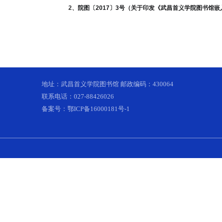
四、联系方式
联系人：罗老师
电话：88421805
邮箱：7024418@qq.com
附件：1、
嵌入式教学预约申请表单
2、
院图〔2017〕3号（关于印发《武昌首
地址：武昌首义学院图书馆 邮政编码：430064
联系电话：027-88426026
备案号：鄂ICP备16000181号-1