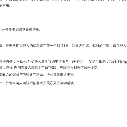
日期：2019-11-28
点击率：
81
的信息素养教育。在教师需要时，图书馆馆员参与到专业课教学、毕业
图书馆专业文献利用。
师嵌入需求；
入内容的准备，并按要求到课堂开展讲座。
日－
30
日内申请，春季学期需嵌入的课程请在前一年12月1日－
30日内
入式教学”快捷按钮，下载并填写“嵌入教学预约申请表单”（附件1），发送至
“教学互动”板块，选择“图书馆嵌入式教学申请”端口，在线填写相关信
信息并
安排负责嵌入的馆员与老师建立联系，协商具体嵌入事宜。
师的需求制作课件，并发申请人确认后按要求开展嵌入式教学活动。