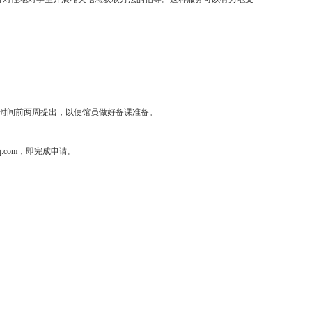
论文写作等教学过程中，有针对性地对学生开展相关信息获取方法的指导
申请。临时的申请，请在嵌入时间前两周提出，以便馆员做好备课准备。
邮箱：7024418@qq.com，即完成申请。
息并提交。