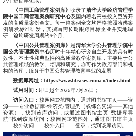
六个数据库组成。
《中国工商管理案例库》
收录了
清华大学经济管理学
院中国工商管理案例研究中心
及国内著名高校投入巨资开
发的高质量案例全文。每一篇案例全文均严格按照哈佛案
例研发标准研发，其撰写需长期跟踪目标企业并实地调
研，篇均研发周期约6个月。
《中国公共管理案例库》
是
清华大学公共管理学院中
国公共管理案例中心
历时十年精心研究自主开发的具有时
效性、本土性和典型性的高质量教学案例库，主要用于公
共管理领域的教学、培训和研究，亦可作为政府部门和机
构的智库，服务于中国公共管理教育事业的发展。
数据库网址：
https://www.htcases.com.cn/index.html
试用时间：
即日起至2026年7月26日；
访问入口：
校园网IP范围内，通过图书馆主页——资
源——专业数据库-经济类/管理类（或综合资源——其他
资源），找到该库访问，或通过图书馆主页“数据库导
航”找到该库访问；校园网IP范围外，通过图书馆主页
——校外访问——校外入口——登录，找到该库访问。